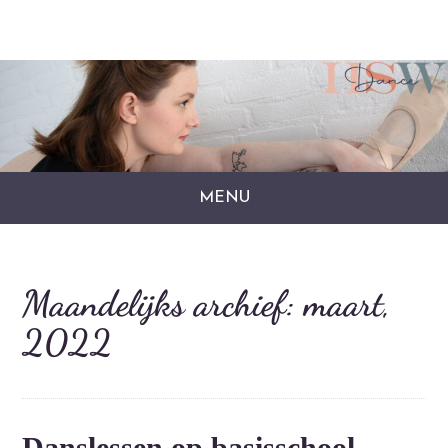
MENU
Maandelijks archief: maart,
2022
Danslessen op basisschool