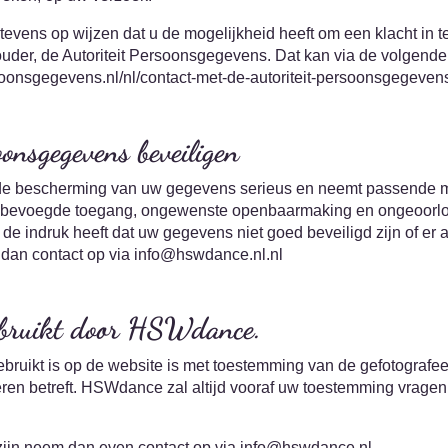
evens op wijzen dat u de mogelijkheid heeft om een klacht in te
ouder, de Autoriteit Persoonsgegevens. Dat kan via de volgende 
ersoonsgegevens.nl/nl/contact-met-de-autoriteit-persoonsgegevens
onsgegevens beveiligen
 bescherming van uw gegevens serieus en neemt passende 
 onbevoegde toegang, ongewenste openbaarmaking en ongeoorlo
 de indruk heeft dat uw gegevens niet goed beveiligd zijn of er 
dan contact op via info@hswdance.nl.nl
gebruikt door HSWdance.
 gebruikt is op de website is met toestemming van de gefotografe
eren betreft. HSWdance zal altijd vooraf uw toestemming vrage
zijn neem dan even contact op via info@hswdance.nl