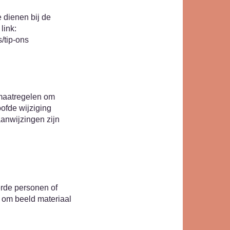
 dienen bij de
link:
/tip-ons
maatregelen om
ofde wijziging
aanwijzingen zijn
erde personen of
n om beeld materiaal