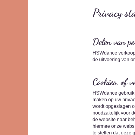
Privacy st
Delen van pe
HSWdance verkoopt u
de uitvoering van o
Cookies, of v
HSWdance gebruikt a
maken op uw privacy
wordt opgeslagen op
noodzakelijk voor d
de website naar beh
hiermee onze websit
te stellen dat deze 