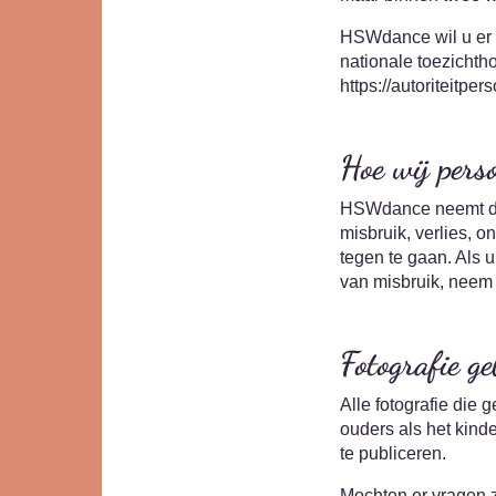
HSWdance wil u er t
nationale toezichth
https://autoriteitp
Hoe wij perso
HSWdance neemt de
misbruik, verlies,
tegen te gaan. Als u
van misbruik, neem 
Fotografie 
Alle fotografie die
ouders als het kind
te publiceren.
Mochten er vragen 