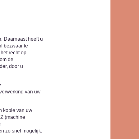
n. Daarnaast heeft u
of bezwaar te
et recht op
 om de
der, door u
w
 verwerking van uw
en kopie van uw
MRZ (machine
n
n zo snel mogelijk,