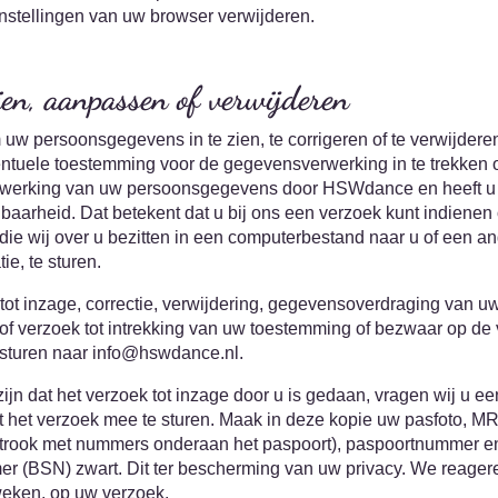
nstellingen van uw browser verwijderen.
ien, aanpassen of verwijderen
 uw persoonsgegevens in te zien, te corrigeren of te verwijdere
ntuele toestemming voor de gegevensverwerking in te trekken 
werking van uw persoonsgegevens door HSWdance en heeft u h
arheid. Dat betekent dat u bij ons een verzoek kunt indienen
e wij over u bezitten in een computerbestand naar u of een an
e, te sturen.
tot inzage, correctie, verwijdering, gegevensoverdraging van u
f verzoek tot intrekking van uw toestemming of bezwaar op de
turen naar info@hswdance.nl.
zijn dat het verzoek tot inzage door u is gedaan, vragen wij u e
et het verzoek mee te sturen. Maak in deze kopie uw pasfoto, 
strook met nummers onderaan het paspoort), paspoortnummer e
 (BSN) zwart. Dit ter bescherming van uw privacy. We reagere
eken, op uw verzoek.